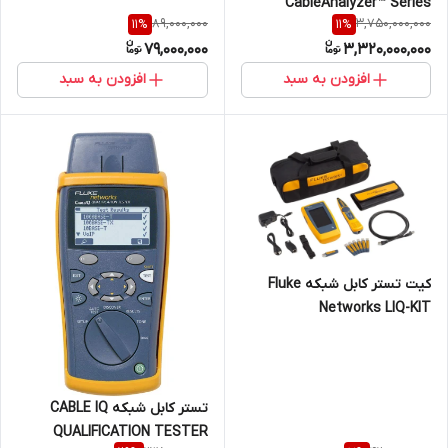
CableAnalyzer™ Series
89,000,000
3,750,000,000
11
%
11
%
Copper Cable Certifiers
79,000,000
3,320,000,000
DSX2-8000
افزودن به سبد
افزودن به سبد
کیت تستر کابل شبکه Fluke
Networks LIQ-KIT
تستر کابل شبکه CABLE IQ
QUALIFICATION TESTER