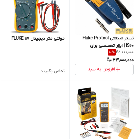
تستر صنعتی Fluke Protool
مولتی متر دیجیتال FLUKE 117
IS60 | ابزار تخصصی برای
48,000,000
10
%
محیط‌های انفجاری و صنعتی
43,000,000
افزودن به سبد
تماس بگیرید