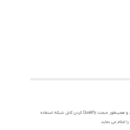
این دستگاه یکی از بهترین تستر های کمپانی فلوک در مبحث تست زیرساخت شبکه می باشد . این دستگاه جهت کنترل پهنای باند کابل و همینطور مبحث Qualify کردن کابل شبکه استفاده
 اعلام می نماید.