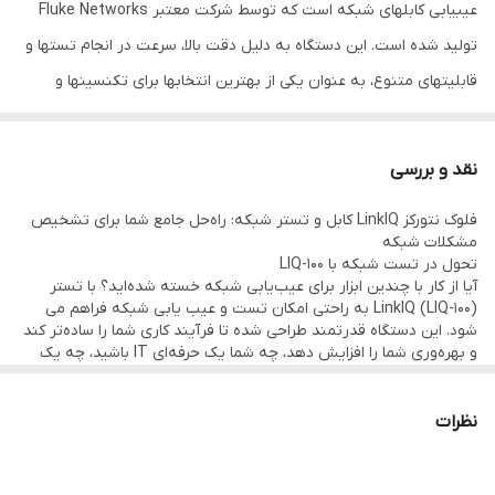
عیبیابی کابلهای شبکه است که توسط شرکت معتبر Fluke Networks
تولید شده است. این دستگاه به دلیل دقت بالا، سرعت در انجام تستها و
قابلیتهای متنوع، به عنوان یکی از بهترین انتخابها برای تکنسینها و
متخصصان شبکه شناخته میشود. در ادامه، به بررسی ویژگیها و
قابلیتهای این محصول میپردازیم.
نقد و بررسی
### ویژگیها و مشخصات فنی
فلوک نتورکز LinkIQ کابل و تستر شبکه: راه‌حل جامع شما برای تشخیص
1. **دقت و سرعت بالا**:
مشکلات شبکه
- LIQ-100 با بهرهگیری از تکنولوژیهای پیشرفته، تستهای مربوط به
تحول در تست شبکه با LIQ-100
آیا از کار با چندین ابزار برای عیب‌یابی شبکه خسته شده‌اید؟ با تستر
کابلهای شبکه را با دقت و سرعت بالایی انجام میدهد. این ویژگی باعث
LinkIQ (LIQ-100) به راحتی امکان تست و عیب یابی شبکه فراهم می
میشود که فرآیند عیبیابی و تأیید عملکرد کابلها بسیار سریعتر انجام
شود. این دستگاه قدرتمند طراحی شده تا فرآیند کاری شما را ساده‌تر کند
و بهره‌وری شما را افزایش دهد، چه شما یک حرفه‌ای IT باشید، چه یک
شود.
تکنسین شبکه، یا مسئول مرکز داده‌های بزرگ.
قدرت سرعت و دقت را تجربه کنید
2. **پشتیبانی از استانداردهای مختلف**:
LIQ-100 تنها یک تستر معمولی نیست؛ بلکه سلاح مخفی شما برای
نظرات
- این دستگاه از استانداردهای مختلف کابلهای شبکه از جمله Cat 5e،
تشخیص مشکلات شبکه است. با سرعت تست بالا و دقت بالا، می‌توانید
مشکلات شبکه را در کمترین زمان شناسایی و برطرف کنید. تنها با چند
Cat 6 و Cat 6A پشتیبانی میکند. این گستردگی پشتیبانی، LIQ-100 را
ضربه بر روی صفحه‌نمایش لمسی، پیچیده‌ترین مشکلات شبکه را حل