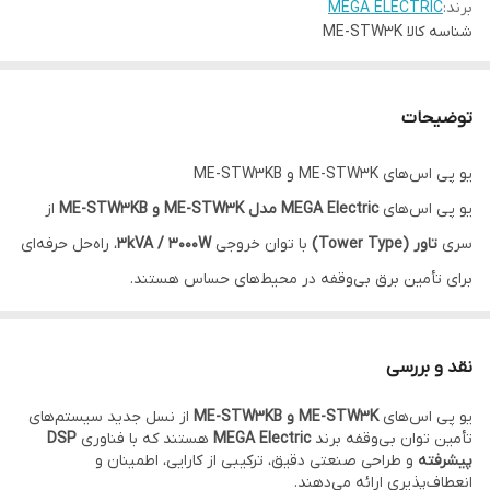
برند:
MEGA ELECTRIC
شناسه کالا
ME-STW3K
توضیحات
یو پی اس‌های ME-STW3K و ME-STW3KB
یو پی اس‌های
MEGA Electric مدل ME-STW3K و ME-STW3KB
از
سری
تاور (Tower Type)
با توان خروجی
3kVA / 3000W
، راه‌حل حرفه‌ای
برای تأمین برق بی‌وقفه در محیط‌های حساس هستند.
هر دو مدل از تکنولوژی
آنلاین دابل کانورژن واقعی (True Online
Double Conversion)
بهره می‌برند که تضمین می‌کند خروجی همیشه با
نقد و بررسی
موج
سینوسی خالص (Pure Sine Wave)
و بدون نویز یا نوسان باشد.
یو پی اس‌های
ME-STW3K و ME-STW3KB
از نسل جدید سیستم‌های
مدل
ME-STW3KB
دارای
باتری داخلی
است و با
شارژر 5 آمپر داخلی
تأمین توان بی‌وقفه برند
MEGA Electric
هستند که با فناوری
DSP
برای نصب سریع و استفاده در فضاهای کوچک مناسب است.
پیشرفته
و طراحی صنعتی دقیق، ترکیبی از کارایی، اطمینان و
انعطاف‌پذیری ارائه می‌دهند.
مدل
ME-STW3K
فاقد باتری داخلی است اما به
پورت باتری خارجی و