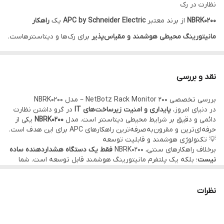
نظارت در رک
NBRK0200
از برند معتبر
APC by Schneider Electric
یک
راهکار
مانیتورینگ محیطی هوشمند و مقیاس‌پذیر
برای رک‌ها و دیتاسنترهاست.
این دستگاه، به عنوان
مرکز کنترل محیطی رک (NetBotz Rack Monitor
200)
طراحی شده تا با اتصال سنسورها، وضعیت دما، رطوبت، نفوذ
نقد و بررسی
غیرمجاز، دود، نشت آب و حتی لرزش را کنترل کرده و هشدارهای
بررسی تخصصی NetBotz Rack Monitor 200 – مدل NBRK0200
هوشمند صادر کند.
در دنیای امروز،
پایداری و امنیت زیرساخت‌های IT
در گرو داشتن نظارت
با بهره‌گیری از
پروتکل SNMP، قابلیت مانیتورینگ از راه دور و اتصال
دائمی و دقیق بر شرایط محیطی دیتاسنتر است. مدل
NBRK0200
یکی از
حرفه‌ای‌ترین و مقرون‌به‌صرفه‌ترین راهکارهای APC برای این هدف است.
آسان به سیستم‌های مدیریت زیرساخت
، NBRK0200 انتخابی بی‌رقیب
💡 تکنولوژی هوشمند و قابلیت توسعه
برای متخصصان IT، مدیران دیتاسنتر و شرکت‌های نگهدارنده شبکه
برخلاف راهکارهای سنتی، NBRK0200
فقط یک دستگاه هشداردهنده ساده
نیست
؛ بلکه یک پلتفرم مانیتورینگ هوشمند قابل توسعه است. شما
است.
می‌توانید انواع سنسورهای APC را به آن متصل کنید و با استفاده از رابط
شبکه، تمام وضعیت رک را به‌صورت زنده مانیتور و هشدارها را در قالب
مزایای اصلی:
ایمیل یا SNMP دریافت کنید.
نظرات
قابلیت اتصال سنسورهای متنوع محیطی (دما، رطوبت، حرکت، نشت
⚙️ عملکرد فنی بی‌نظیر
قابلیت نصب در رک با فضای فقط 1U
آب، باز شدن درب و...)
اتصال مستقیم به شبکه و مانیتورینگ از راه دور