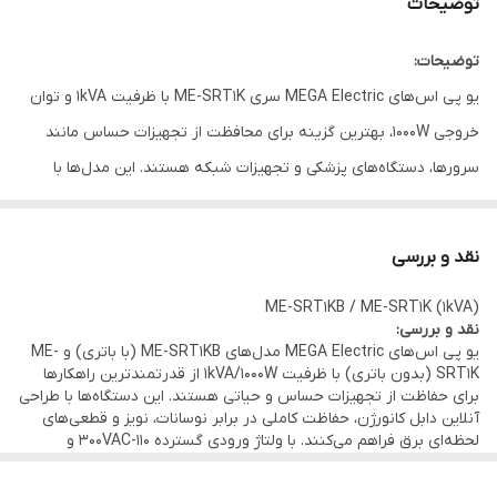
توضیحات
توضیحات:
یو پی اس‌های MEGA Electric سری ME-SRT1K با ظرفیت 1kVA و توان
خروجی 1000W، بهترین گزینه برای محافظت از تجهیزات حساس مانند
سرورها، دستگاه‌های پزشکی و تجهیزات شبکه هستند. این مدل‌ها با
تکنولوژی پیشرفته آنلاین دابل کانورژن، انرژی بی‌وقفه و با کیفیت بالا را
تأمین می‌کنند. با ولتاژ ورودی گسترده و موج خروجی خالص، این
نقد و بررسی
دستگاه‌ها عملکرد قابل اطمینانی حتی در شرایط نامناسب شبکه برق
ME-SRT1KB / ME-SRT1K (1kVA)
دارند.
نقد و بررسی:
یو پی اس‌های MEGA Electric مدل‌های ME-SRT1KB (با باتری) و ME-
SRT1K (بدون باتری) با ظرفیت 1kVA/1000W از قدرتمندترین راهکارها
برای حفاظت از تجهیزات حساس و حیاتی هستند. این دستگاه‌ها با طراحی
آنلاین دابل کانورژن، حفاظت کاملی در برابر نوسانات، نویز و قطعی‌های
لحظه‌ای برق فراهم می‌کنند. با ولتاژ ورودی گسترده 110-300VAC و
راندمان بالا (94.5%)، این مدل‌ها برای کاربردهای صنعتی، سرورها و مراکز
داده بسیار مناسب هستند.