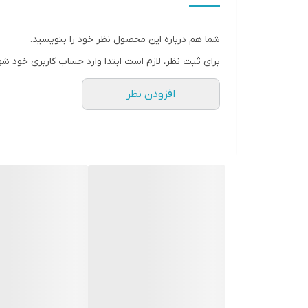
ضریب اصلاح توان 0.9
فرکانس 65-45 هرتز
شما هم درباره این محصول نظر خود را بنویسید.
ولتاژ ورودی 280-160 ولت
برای ثبت نظر، لازم است ابتدا وارد حساب کاربری خود شو
ولتاژ خروجی قابل تنظیم
افزودن نظر
سازگار با ژنراتور
دارای Bypass داخلی
دارای باتری داخلی
قابلیت تعویض باتری بدون اخلال در عملکرد
مدت زمان برق دهی قابل تنظیم
داری پورت ارتباط USB
دارای نمایشگر اعلام وضعیت
نصب و راه اندازی بسیار راحت
قابلیت نصب بصورت Rack Mount/ Tower
دارای سیستم تست خودکار قابل تنظیم