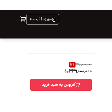
ورود | ثبت‌نام
11
%
382,000,000
339,000,000
افزودن به سبد خرید