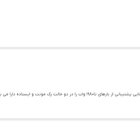
یوپی اس های APC 2.2KVA با ضریب اصلاح توان 0.9 توانایی پشتیبانی از بارهای تا1980 وات
ر زمان قطع برق داشته باشد ، می توان با استفاده از پک باتری های خارجی مخ