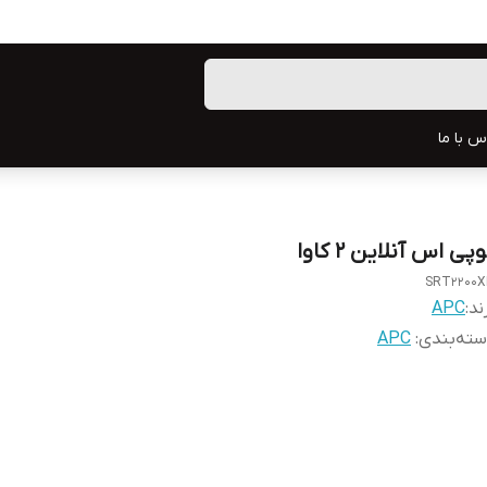
س با ما
پی اس آنلاین 2 کاوا
SRT2200X
ند:
APC
ته‌بندی
:
APC