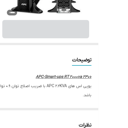
توضیحات
APC-Smart-ups RT 2000va 230v
باشد.
مادامی که یوپی اس نیاز به زمان بیشتری برای کارکرد د
نمود.
SRT2200XLI
توپولوژی Double Conversion Online
نظرات