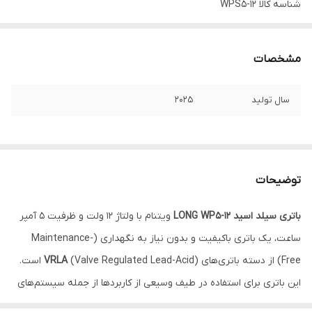
شناسه کالا
WPS5-12
مشخصات
سال تولید
2025
توضیحات
باتری سیلد اسید LONG WP5-12
ویتنام با ولتاژ 12 ولت و ظرفیت 5 آمپر
ساعت، یک باتری باکیفیت و بدون نیاز به نگهداری (Maintenance-
Free) از دسته باتری‌های
VRLA
(Valve Regulated Lead-Acid) است.
این باتری برای استفاده در طیف وسیعی از کاربردها از جمله سیستم‌های
UPS
،
تجهیزات پزشکی
،
سیستم‌های ایمنی و حفاظتی
،
چراغ‌های اضطراری