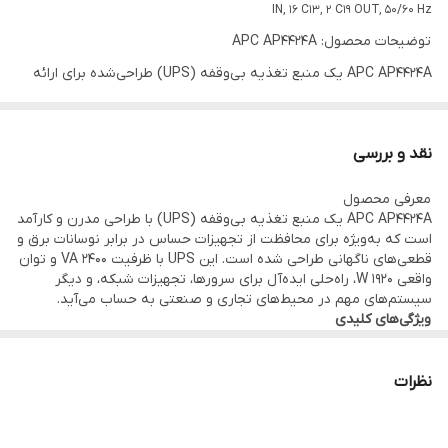
IN, 16 C13, 2 C19 OUT, 50/60 Hz
توضیحات محصول: APC AP4424A
APC AP4424A یک منبع تغذیه بی‌وقفه (UPS) طراحی‌شده برای ارائه
برق پایدار و ایمن به تجهیزات حساس در محیط‌های تجاری و صنعتی
است. با ظرفیت 2400 VA و توان واقعی 1920 W، این UPS توانایی
نقد و بررسی
پشتیبانی از چندین دستگاه را به‌طور همزمان دارد. این محصول با
معرفی محصول
امکانات مدیریتی پیشرفته، نصب آسان و طراحی کاربرپسند، گزینه‌ای
APC AP4424A یک منبع تغذیه بی‌وقفه (UPS) با طراحی مدرن و کارآمد
مناسب برای مراکز داده، تجهیزات شبکه، و سیستم‌های الکترونیکی حیاتی
است که به‌ویژه برای محافظت از تجهیزات حساس در برابر نوسانات برق و
قطعی‌های ناگهانی طراحی شده است. این UPS با ظرفیت 2400 VA و توان
است.
واقعی 1920 W، راه‌حلی ایده‌آل برای سرورها، تجهیزات شبکه، و دیگر
مشخصات فنی (Specifications):
سیستم‌های مهم در محیط‌های تجاری و صنعتی به حساب می‌آید.
ویژگی‌های کلیدی
- مدل : APC AP4424A
1. ظرفیت و عملکرد بالا
AP4424A با توان خروجی قابل توجه، قادر به پشتیبانی از چندین
- نوع : منبع تغذیه بی‌وقفه (UPS)
دستگاه به‌طور همزمان است. این ویژگی آن را به انتخابی عالی برای مراکز
نظرات
- ظرفیت کل: 2400 VA
داده و محیط‌های IT تبدیل کرده است که نیاز به تأمین برق پایدار دارند.
2. سیستم مدیریت پیشرفته
- توان واقعی: 1920 W
این UPS مجهز به نرم‌افزار مدیریتی است که به کاربران امکان می‌دهد